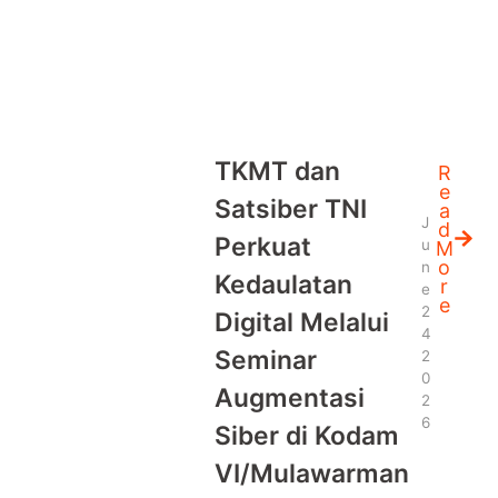
TKMT dan
R
e
Satsiber TNI
a
J
d
Perkuat
u
M
o
n
Kedaulatan
r
e
e
2
Digital Melalui
4
Seminar
2
0
Augmentasi
2
6
Siber di Kodam
VI/Mulawarman