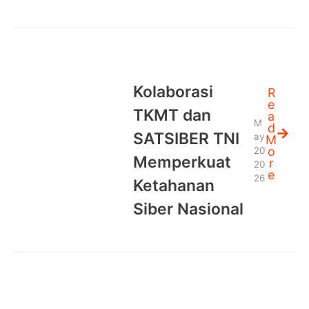
Kolaborasi
R
e
TKMT dan
a
M
d
SATSIBER TNI
ay
M
o
20
Memperkuat
r
20
e
26
Ketahanan
Siber Nasional