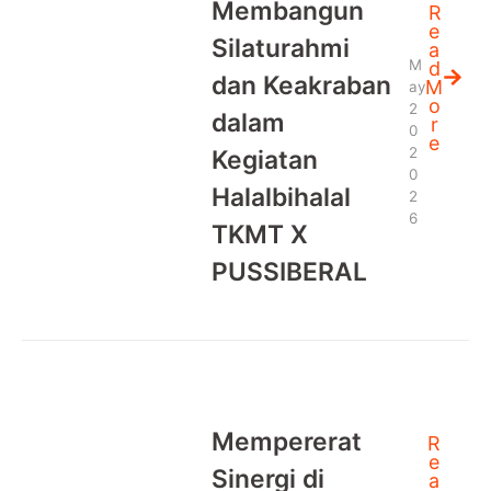
Membangun
R
e
Silaturahmi
a
M
d
dan Keakraban
M
ay
o
2
dalam
r
0
e
2
Kegiatan
0
Halalbihalal
2
6
TKMT X
PUSSIBERAL
Mempererat
R
e
Sinergi di
a