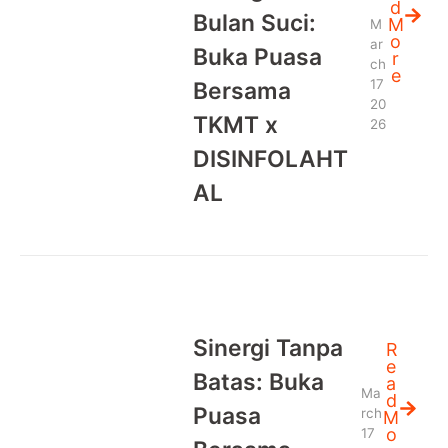
d
Bulan Suci:
M
M
o
ar
Buka Puasa
r
ch
e
17
Bersama
20
TKMT x
26
DISINFOLAHT
AL
Sinergi Tanpa
R
e
Batas: Buka
a
Ma
d
Puasa
rch
M
o
17