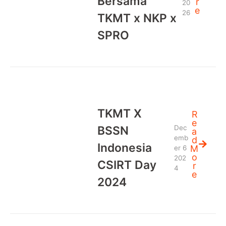
Bersama
r
20
e
26
TKMT x NKP x
SPRO
TKMT X
R
e
BSSN
Dec
a
emb
d
Indonesia
M
er 6
o
202
CSIRT Day
r
4
e
2024